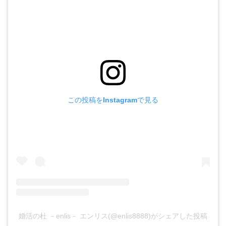
この投稿をInstagramで見る
婚活の杜 －enlis－ エンリス(@enlis8888)がシェアした投稿