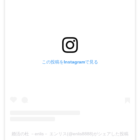
この投稿をInstagramで見る
婚活の杜 －enlis－ エンリス(@enlis8888)がシェアした投稿